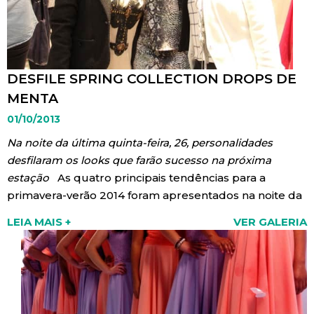
DESFILE SPRING COLLECTION DROPS DE
MENTA
01/10/2013
Na noite da última quinta-feira, 26, personalidades
desfilaram os looks que farão sucesso na próxima
estação
As quatro principais tendências para a
primavera-verão 2014 foram apresentados na noite da
última quinta feira, dia 26 na Drops de Menta Flagship.
LEIA MAIS +
VER GALERIA
Cores flúor, transparências, geometrização, além de
um mix de etnias inspiradas nas viagens ao redor do
mundo estiveram presentes no desfile. Na passarela, a
estrela da noite foi Lucy Ramos, atriz global que
ganhou os holofotes ao interpretar a dama de