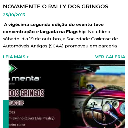
NOVAMENTE O RALLY DOS GRINGOS
25/10/2013
A vigésima segunda edição do evento teve
concentração e largada na Flagship
No ultimo
sábado, dia 19 de outubro, a Sociedade Caxiense de
Automóveis Antigos (SCAA) promoveu em parceria
com a Drops de Menta o 22º Rally dos Gringos. Este é
LEIA MAIS +
VER GALERIA
o mais antigo rally de carros antigos do Brasil, tendo
como atrativos mais de 50 modelos de carros, cada
um com no mínimo 25 anos de fabricação.
Patrocinadora do evento, a Drops realizou a largada
do rally pelo quinto ano consecutivo, que este ano
aconteceu a partir das 11:30hs da manhã em frente à
Drops Flagship. A concentração, porém, teve início às
09:30hs com exposição de veículos antigos e café da
manhã para os competidores.