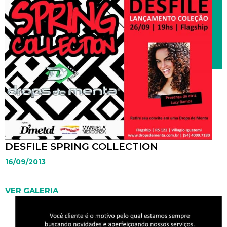
Ferramentas de Marketing
, da Faculdade IDEAU, o
projeto tem como objetivo proporcionar um baile de
debutantes para meninas da rede pública de
educação, com apoio de empresários e entidades de
Caxias do Sul. A Drops de Menta, em parceria com a
fabricante de calçados Crysalis, presenteou cada uma
com um sapato de festa para que usem durante o
baile que ocorrerá no dia 12 de outubro. As futuras
debutantes puderam escolher os modelos na loja
Flagship e, após, fizeram a última prova do vestido,
participaram de um workshop sobre etiqueta e
ensaiaram a valsa para o grande dia.
DESFILE SPRING COLLECTION
16/09/2013
VER GALERIA