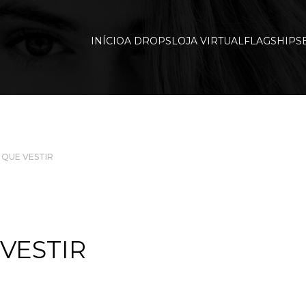
INÍCIO
A DROPS
LOJA VIRTUAL
FLAGSHIP
S
 QUE VESTIR
VESTIR