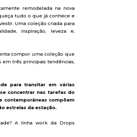
tamente remodelada na nova
queça tudo o que já conhece e
stir. Uma coleção criada para
ade, inspiração, leveza e,
Menta compor uma coleção que
 em três principais tendências,
ade para transitar em várias
se concentrar nas tarefas do
es e contemporâneas compõem
ão estrelas da estação.
idade? A linha work da Drops