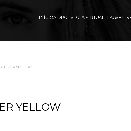
INÍCIO
A DROPS
LOJA VIRTUAL
FLAGSHIP
S
 BUTTER YELLOW
TER YELLOW