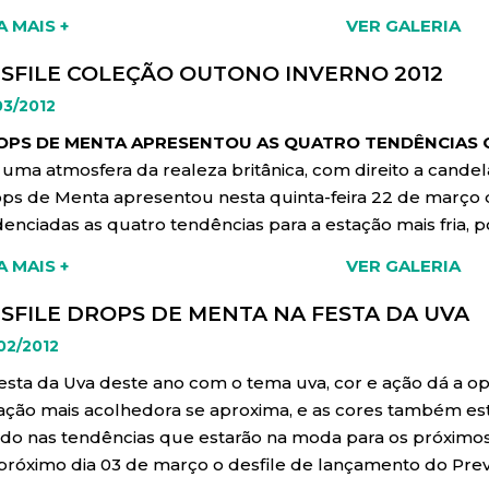
A MAIS +
VER GALERIA
ova loja, situada na Rua Borges de Medeiros, 2123, 
nião do circuito da moda e personalidades da região 
SFILE COLEÇÃO OUTONO INVERNO 2012
a masculina, feminina e acessórios. O som ficou por cont
03/2012
opeu que têm conquistado a noite caxiense. Márcia Costa
OPS DE MENTA APRESENTOU AS QUATRO TENDÊNCIAS 
 breve discurso, fez um comparativo entre o status de pe
uma atmosfera da realeza britânica, com direito a candel
ender um público de vanguarda, com conceito de moda, tr
ps de Menta apresentou nesta quinta-feira 22 de março d
porcionando felicidade”.
E parabenizou a Maria Elisa, Atil
denciadas as quatro tendências para a estação mais fria
petentes e éticas também , sabem o real valor do trato 
ssicos que surgem atualizados, com looks que demonstram 
ps de Menta, a loja que vai além de vestir para quem 
A MAIS +
VER GALERIA
tânica, a irreverência de looks arrojados inspirados no roc
 Gramado.
eza e originalidade em rendas e peles, que remetem a um
SFILE DROPS DE MENTA NA FESTA DA UVA
formas e blocos de cores que são evidenciados em looks m
02/2012
filando os looks estiveram presentes as soberanas da fe
esta da Uva deste ano com o tema uva, cor e ação dá a 
evento estavam os DJs da Matinê Sunset fazendo o som d
ação mais acolhedora se aproxima, e as cores também esta
 Andréia Kuver centro estético, Affitti locação de mater
ado nas tendências que estarão na moda para os próximos
 os lustres que iluminaram a noite Drops, e a banda ma
próximo dia 03 de março o desfile de lançamento do Pre
formes da guarda real. O evento também contou com as d