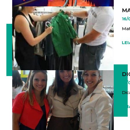
MA
16/
Mat
LEI
DI
16/
Dic
LEI