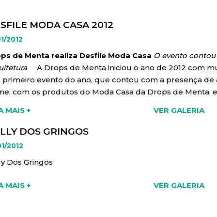
SFILE MODA CASA 2012
01/2012
ps de Menta realiza Desfile Moda Casa
O evento contou 
uitetura
A Drops de Menta iniciou o ano de 2012 com muita
 primeiro evento do ano, que contou com a presença de
rine, com os produtos do Moda Casa da Drops de Menta,
aço modelos desfilaram looks que interagiam com esses a
A MAIS +
VER GALERIA
ré Rigoni, montaram um espaço gourmet, no qual teve com
mociona nas pinceladas de um quadro, no som de uma 
LLY DOS GRINGOS
 preparada, muito mais quando o gourmet realiza suas
01/2012
ipamentos de qualidade”.O evento contou com a parcer
ly Dos Gringos
desfile, com a dupla de arquitetas Bianca Franco e Vera
nge,a dupla definiu seu espaço com a frase: “Hall, um 
A MAIS +
VER GALERIA
itas,primeira imagem que os outros vislumbram ao cheg
ign conferem requinte e dão boas vindas.” O terceiro lou
 montou um ambiente para leitura, com muito charme e m