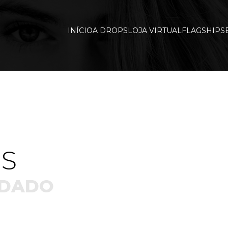
INÍCIO
A DROPS
LOJA VIRTUAL
FLAGSHIP
S
S
DADO