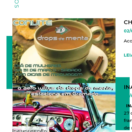
CH
02/
Aco
LEI
IN
26/
IN
27 
fra
de 