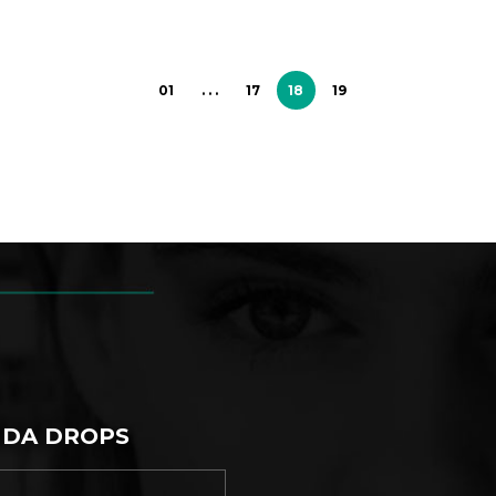
01
. . .
17
18
19
 DA DROPS